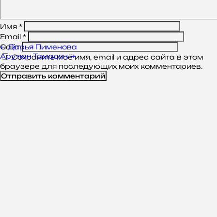
Имя
*
Email
*
Навигация
←
Дарья Пименова
Сайт
по
Арутюн Тамасян
→
Сохранить моё имя, email и адрес сайта в этом
записям
браузере для последующих моих комментариев.