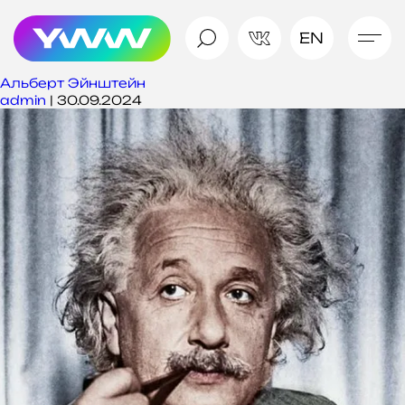
EN
Альберт Эйнштейн
admin
|
30.09.2024