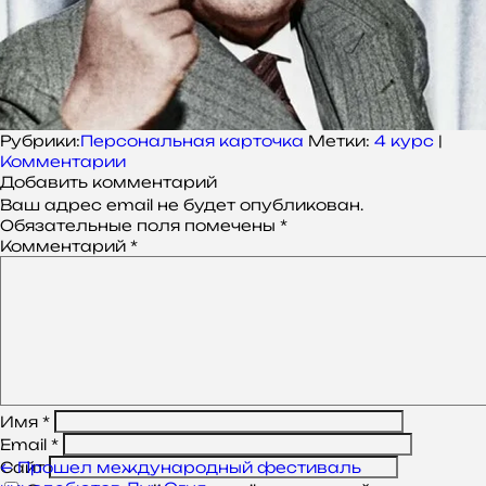
Рубрики:
Персональная карточка
Метки:
4 курс
|
Комментарии
Добавить комментарий
Ваш адрес email не будет опубликован.
Обязательные поля помечены
*
Комментарий
*
Имя
*
Email
*
Навигация
←
Прошел международный фестиваль
Сайт